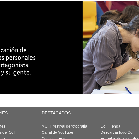
NES
DESTACADOS
nes
MUFF, festival de fotografía
CdF Tienda
as del CdF
Canal de YouTube
Descargar logo CdF
ión
Convocatorias
Escuelas de fotografía