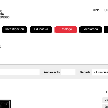
Inicio
Qu
Investigación
Educativa
Catálogo
Mediateca
s
Año exacto:
Década:
F
Vi
Ju