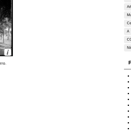
Ar
Mu
Ce
A
C
Ni
P
rro.