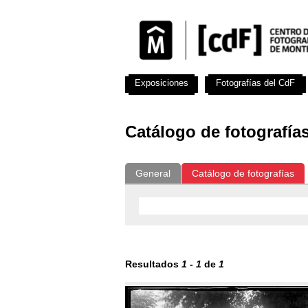
Exposiciones
Fotografías del CdF
Catálogo de fotografía
General
Catálogo de fotografías
Resultados
1
-
1
de
1