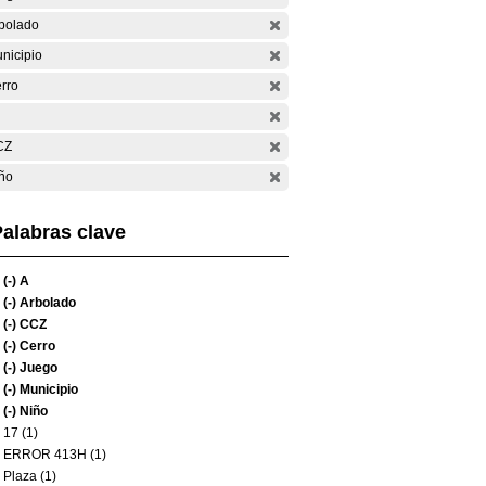
bolado
nicipio
rro
CZ
ño
alabras clave
(-)
A
(-)
Arbolado
(-)
CCZ
(-)
Cerro
(-)
Juego
(-)
Municipio
(-)
Niño
17 (1)
ERROR 413H (1)
Plaza (1)