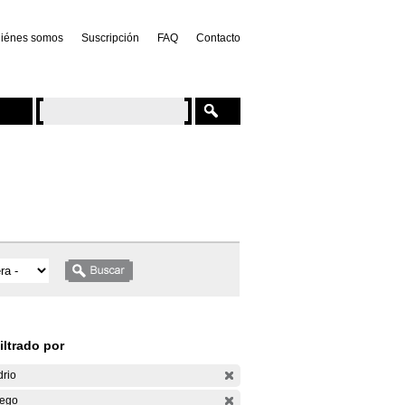
iénes somos
Suscripción
FAQ
Contacto
iltrado por
drio
ego