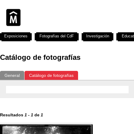
Exposiciones
Fotografías del CdF
Investigación
Educat
Catálogo de fotografías
General
Catálogo de fotografías
Resultados
1
-
1
de
1