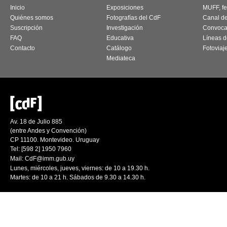
Inicio
Exposiciones
MUFF, fes
Quiénes somos
Fotografías del CdF
Canal d
Suscripción
Investigación
Convoca
FAQ
Educativa
Líneas d
Contacto
Catálogo
Fotoviaj
Mediateca
Av. 18 de Julio 885
(entre Andes y Convención)
CP 11100. Montevideo. Uruguay
Tel: [598 2] 1950 7960
Mail:
CdF@imm.gub.uy
Lunes, miércoles, jueves, viernes: de 10 a 19.30 h.
Martes: de 10 a 21 h. Sábados de 9.30 a 14.30 h.