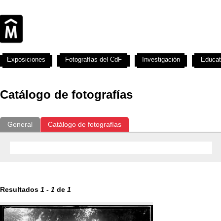
Exposiciones
Fotografías del CdF
Investigación
Educat
Catálogo de fotografías
General
Catálogo de fotografías
Resultados
1
-
1
de
1