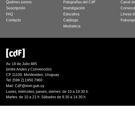
Quiénes somos
Fotografías del CdF
Canal d
Suscripción
Investigación
Convoca
FAQ
Educativa
Líneas d
Contacto
Catálogo
Fotoviaj
Mediateca
Av. 18 de Julio 885
(entre Andes y Convención)
CP 11100. Montevideo. Uruguay
Tel: [598 2] 1950 7960
Mail:
CdF@imm.gub.uy
Lunes, miércoles, jueves, viernes: de 10 a 19.30 h.
Martes: de 10 a 21 h. Sábados de 9.30 a 14.30 h.