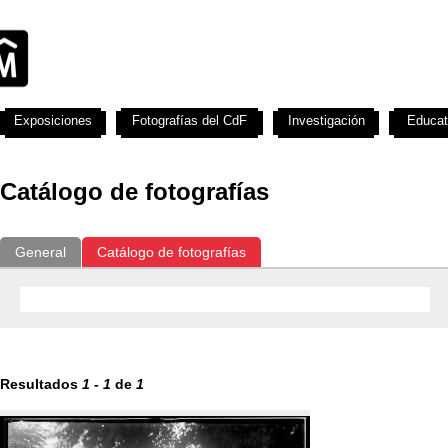
Exposiciones
Fotografías del CdF
Investigación
Educat
Catálogo de fotografías
General
Catálogo de fotografías
Resultados
1
-
1
de
1