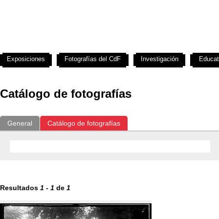
Exposiciones
Fotografías del CdF
Investigación
Educat
Catálogo de fotografías
General
Catálogo de fotografías
Resultados
1
-
1
de
1