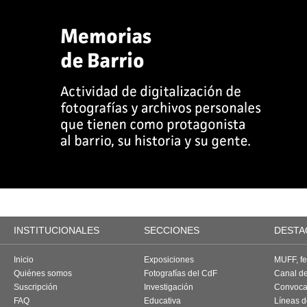
INSTITUCIONALES
SECCIONES
DESTA
Inicio
Exposiciones
MUFF, fes
Quiénes somos
Fotografías del CdF
Canal d
Suscripción
Investigación
Convoca
FAQ
Educativa
Líneas d