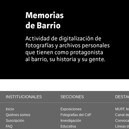
INSTITUCIONALES
SECCIONES
DESTA
Inicio
Exposiciones
MUFF, fes
Quiénes somos
Fotografías del CdF
Canal d
Suscripción
Investigación
Convoca
FAQ
Educativa
Líneas d