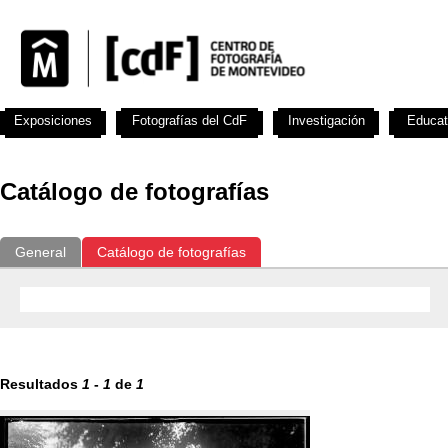
Exposiciones
Fotografías del CdF
Investigación
Educat
Catálogo de fotografías
General
Catálogo de fotografías
Resultados
1
-
1
de
1