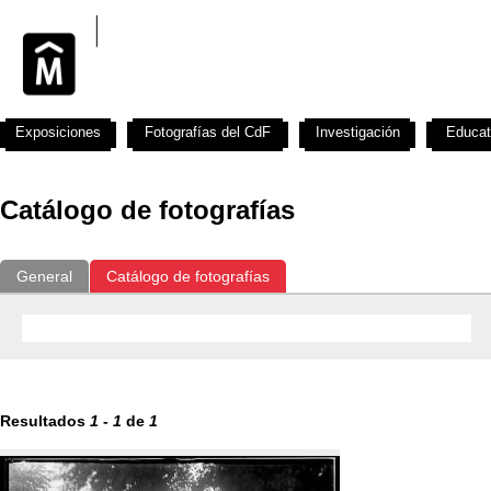
Exposiciones
Fotografías del CdF
Investigación
Educat
Catálogo de fotografías
General
Catálogo de fotografías
Resultados
1
-
1
de
1