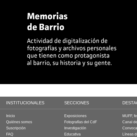
INSTITUCIONALES
SECCIONES
DESTA
Inicio
Exposiciones
MUFF, fes
Quiénes somos
Fotografías del CdF
Canal d
Suscripción
Investigación
Convoca
FAQ
Educativa
Líneas d