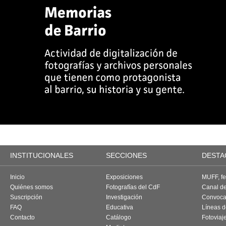
INSTITUCIONALES
SECCIONES
DESTA
Inicio
Exposiciones
MUFF, fes
Quiénes somos
Fotografías del CdF
Canal d
Suscripción
Investigación
Convoca
FAQ
Educativa
Líneas d
Contacto
Catálogo
Fotoviaj