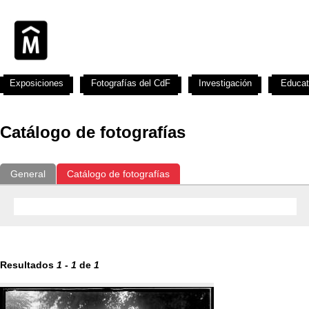
Exposiciones
Fotografías del CdF
Investigación
Educat
Catálogo de fotografías
General
Catálogo de fotografías
Resultados
1
-
1
de
1