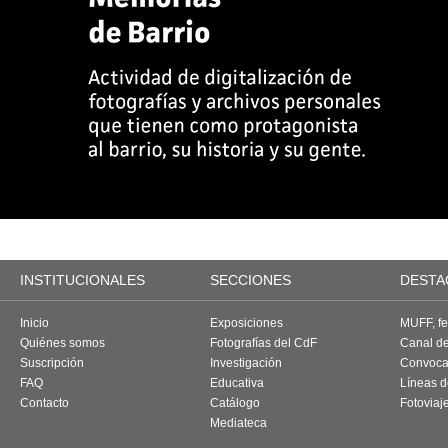
INSTITUCIONALES
SECCIONES
DESTA
Inicio
Exposiciones
MUFF, fes
Quiénes somos
Fotografías del CdF
Canal d
Suscripción
Investigación
Convoca
FAQ
Educativa
Líneas d
Contacto
Catálogo
Fotoviaj
Mediateca