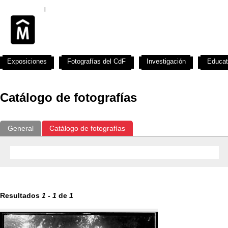
Exposiciones
Fotografías del CdF
Investigación
Educat
Catálogo de fotografías
General
Catálogo de fotografías
Resultados
1
-
1
de
1