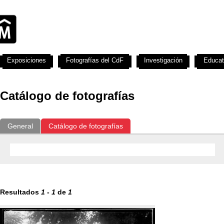
Exposiciones
Fotografías del CdF
Investigación
Educat
Catálogo de fotografías
General
Catálogo de fotografías
Resultados
1
-
1
de
1