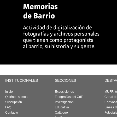
INSTITUCIONALES
SECCIONES
DESTA
Inicio
Exposiciones
MUFF, fes
Quiénes somos
Fotografías del CdF
Canal d
Suscripción
Investigación
Convoca
FAQ
Educativa
Líneas d
Contacto
Catálogo
Fotoviaj