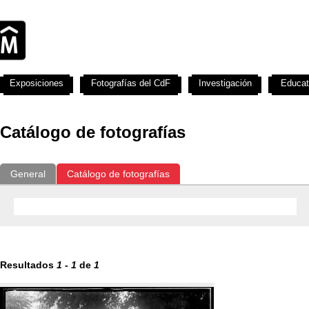
Exposiciones
Fotografías del CdF
Investigación
Educat
Catálogo de fotografías
General
Catálogo de fotografías
Resultados
1
-
1
de
1