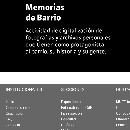
INSTITUCIONALES
SECCIONES
DESTA
Inicio
Exposiciones
MUFF, fes
Quiénes somos
Fotografías del CdF
Canal d
Suscripción
Investigación
Convoca
FAQ
Educativa
Líneas d
Contacto
Catálogo
Fotoviaj