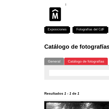
Exposiciones
Fotografías del CdF
Catálogo de fotografía
General
Catálogo de fotografías
Resultados
1
-
1
de
1