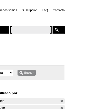
iénes somos
Suscripción
FAQ
Contacto
iltrado por
drio
ego