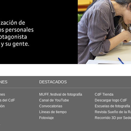
NES
DESTACADOS
nes
MUFF, festival de fotografía
CdF Tienda
as del CdF
Canal de YouTube
Descargar logo CdF
ión
Convocatorias
Escuelas de fotografía
Líneas de tiempo
Revista Sueño de la 
Fotoviaje
Recorrido 3D por Sed
a