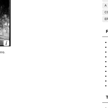
A
C
E
P
rro.
T