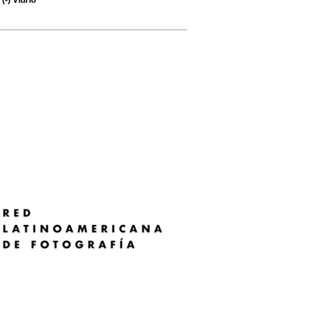
(-)
Vidrio