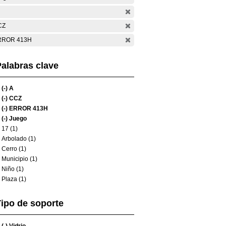
CZ
RROR 413H
alabras clave
(-)
A
(-)
CCZ
(-)
ERROR 413H
(-)
Juego
17 (1)
Arbolado (1)
Cerro (1)
Municipio (1)
Niño (1)
Plaza (1)
ipo de soporte