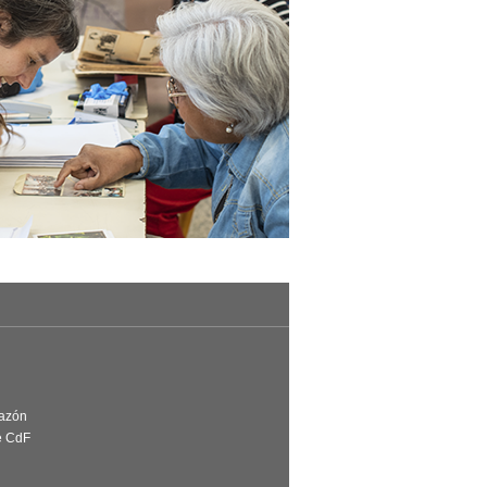
Razón
e CdF