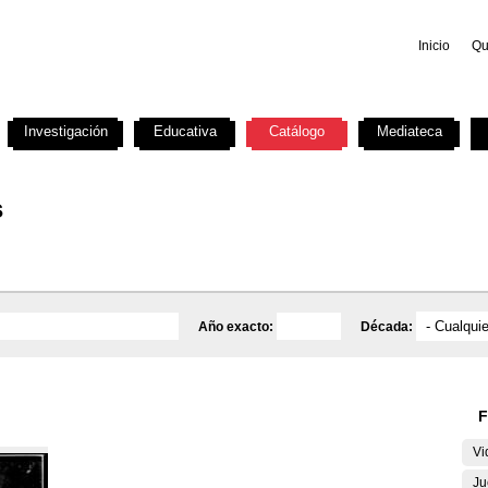
Inicio
Qu
Investigación
Educativa
Catálogo
Mediateca
s
Año exacto:
Década:
F
Vi
Ju