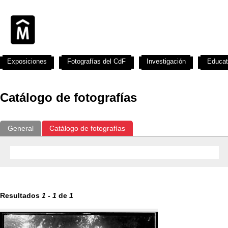
Exposiciones
Fotografías del CdF
Investigación
Educat
Catálogo de fotografías
General
Catálogo de fotografías
Resultados
1
-
1
de
1