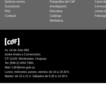
Quiénes somos
Fotografías del CdF
Canal d
Suscripción
Investigación
Convoca
FAQ
Educativa
Líneas d
Contacto
Catálogo
Fotoviaj
Mediateca
Av. 18 de Julio 885
(entre Andes y Convención)
CP 11100. Montevideo. Uruguay
Tel: [598 2] 1950 7960
Mail:
CdF@imm.gub.uy
Lunes, miércoles, jueves, viernes: de 10 a 19.30 h.
Martes: de 10 a 21 h. Sábados de 9.30 a 14.30 h.