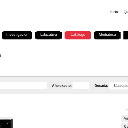
Inicio
Qu
Investigación
Educativa
Catálogo
Mediateca
s
Año exacto:
Década:
F
Vi
Ce