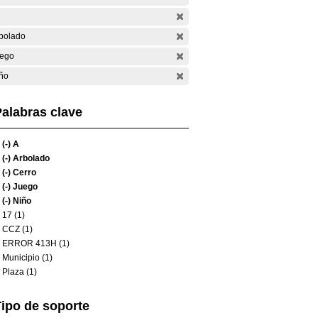
bolado
ego
ño
alabras clave
(-)
A
(-)
Arbolado
(-)
Cerro
(-)
Juego
(-)
Niño
17 (1)
CCZ (1)
ERROR 413H (1)
Municipio (1)
Plaza (1)
ipo de soporte