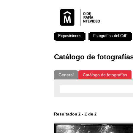
Exposiciones
Fotografías del CdF
Catálogo de fotografía
General
Catálogo de fotografías
Resultados
1
-
1
de
1