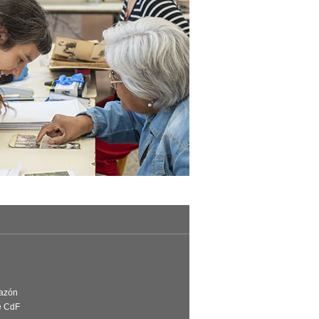
Razón
e CdF