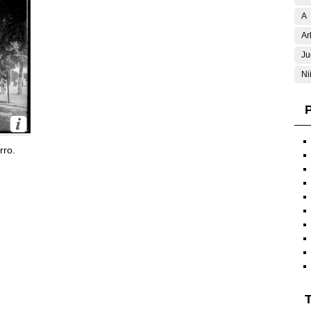
A
Ar
Ju
Ni
P
rro.
T