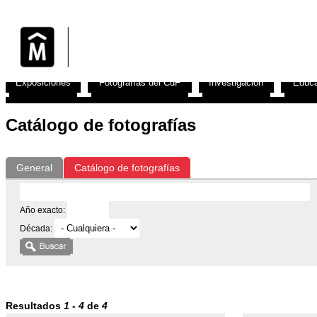
Exposiciones
Fotografías del CdF
Investigación
Educa
Catálogo de fotografías
General
Catálogo de fotografías
Año exacto:
Década:
Resultados
1
-
4
de
4