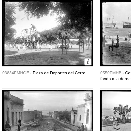
03884FMHGE -
Plaza de Deportes del Cerro.
0550FMHB -
Cos
fondo a la dere