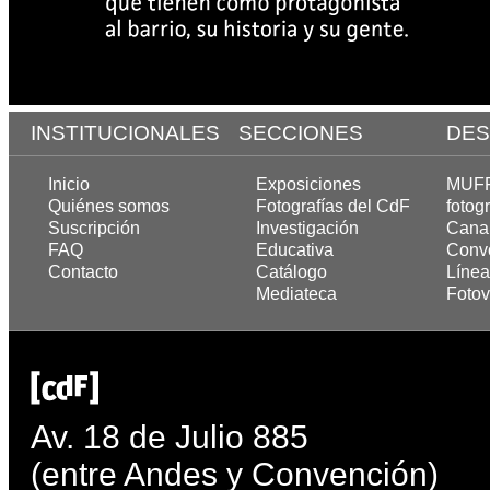
INSTITUCIONALES
SECCIONES
DES
Inicio
Exposiciones
MUFF,
Quiénes somos
Fotografías del CdF
fotogr
Suscripción
Investigación
Cana
FAQ
Educativa
Convo
Contacto
Catálogo
Línea
Mediateca
Fotov
Av. 18 de Julio 885
(entre Andes y Convención)