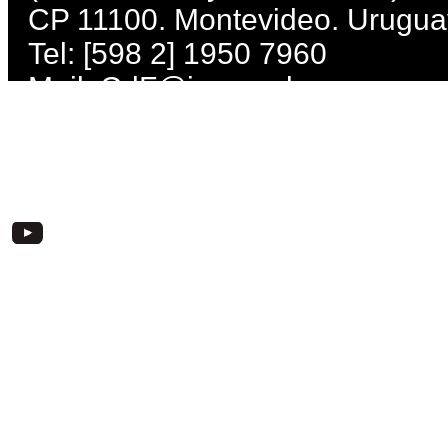
CP 11100. Montevideo. Urugua
Tel: [598 2] 1950 7960
Mail:
CdF@imm.gub.uy
Lunes, miércoles, jueves, viern
Martes: de 10 a 21 h. Sábados 