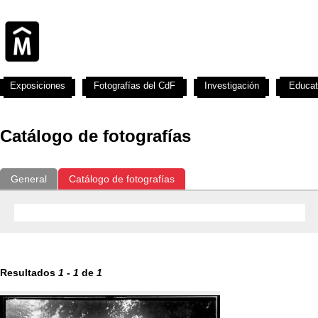
Exposiciones
Fotografías del CdF
Investigación
Educat
Catálogo de fotografías
General
Catálogo de fotografías
Resultados
1
-
1
de
1