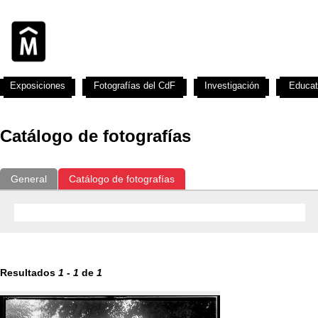
Exposiciones
Fotografías del CdF
Investigación
Educat
Catálogo de fotografías
General
Catálogo de fotografías
Resultados
1
-
1
de
1