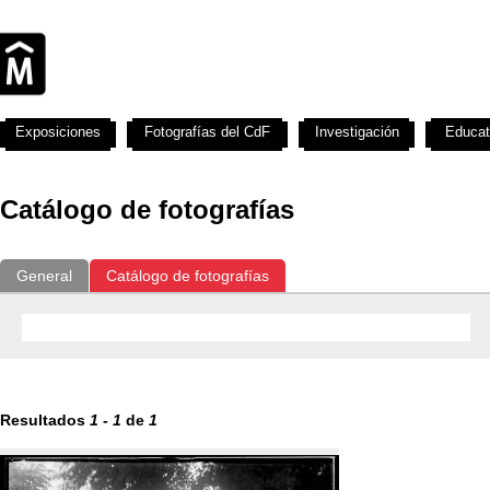
Exposiciones
Fotografías del CdF
Investigación
Educat
Catálogo de fotografías
General
Catálogo de fotografías
Resultados
1
-
1
de
1