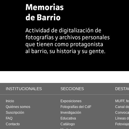
INSTITUCIONALES
SECCIONES
DESTA
Inicio
Exposiciones
MUFF, fes
Quiénes somos
Fotografías del CdF
Canal d
Suscripción
Investigación
Convoca
FAQ
Educativa
Líneas d
Contacto
Catálogo
Fotoviaj