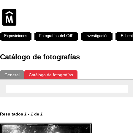
Exposiciones
Fotografías del CdF
Investigación
Educat
Catálogo de fotografías
General
Catálogo de fotografías
Resultados
1
-
1
de
1