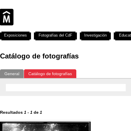
Exposiciones
Fotografías del CdF
Investigación
Educat
Catálogo de fotografías
General
Catálogo de fotografías
Resultados
1
-
1
de
1