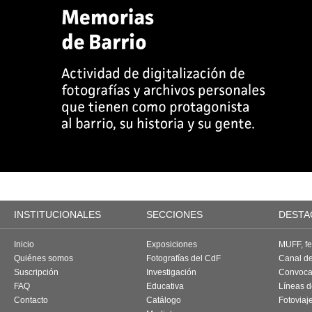
INSTITUCIONALES
SECCIONES
DESTA
Inicio
Exposiciones
MUFF, fes
Quiénes somos
Fotografías del CdF
Canal d
Suscripción
Investigación
Convoca
FAQ
Educativa
Líneas d
Contacto
Catálogo
Fotoviaj