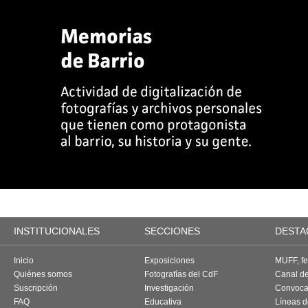
INSTITUCIONALES
SECCIONES
DESTA
Inicio
Exposiciones
MUFF, fes
Quiénes somos
Fotografías del CdF
Canal d
Suscripción
Investigación
Convoca
FAQ
Educativa
Líneas d