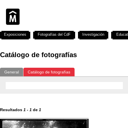
Exposiciones
Fotografías del CdF
Investigación
Educat
Catálogo de fotografías
General
Catálogo de fotografías
Resultados
1
-
1
de
1