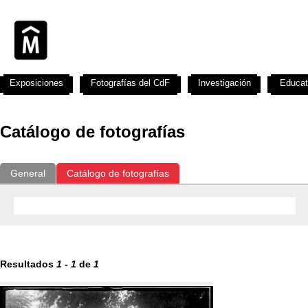
Exposiciones
Fotografías del CdF
Investigación
Educat
Catálogo de fotografías
General
Catálogo de fotografías
Resultados
1
-
1
de
1