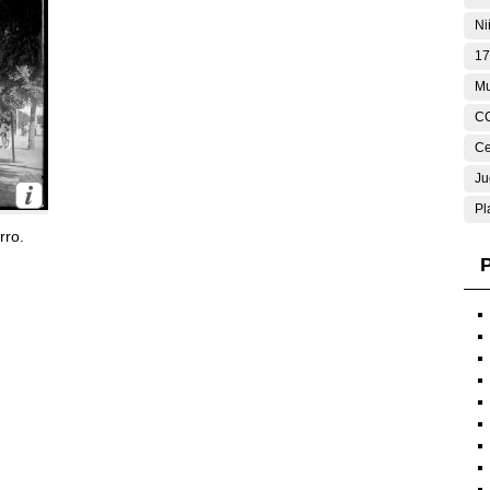
Ni
17
Mu
C
Ce
Ju
Pl
rro.
P