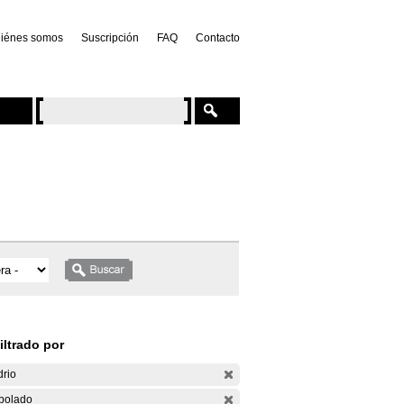
iénes somos
Suscripción
FAQ
Contacto
iltrado por
drio
bolado