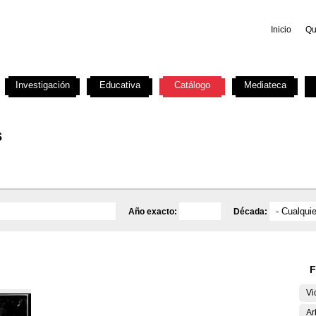
Inicio
Qu
Investigación
Educativa
Catálogo
Mediateca
s
Año exacto:
Década:
F
Vi
Ar