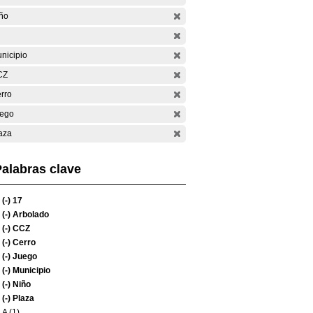
ño
nicipio
CZ
rro
ego
aza
alabras clave
(-)
17
(-)
Arbolado
(-)
CCZ
(-)
Cerro
(-)
Juego
(-)
Municipio
(-)
Niño
(-)
Plaza
A (1)