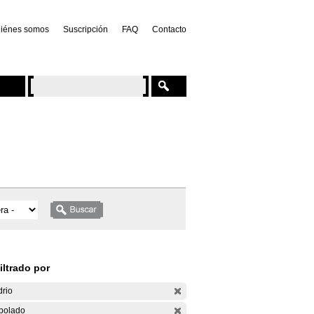
iénes somos
Suscripción
FAQ
Contacto
iltrado por
drio
bolado