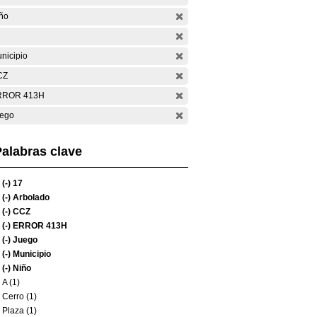
ño
nicipio
CZ
RROR 413H
ego
alabras clave
(-)
17
(-)
Arbolado
(-)
CCZ
(-)
ERROR 413H
(-)
Juego
(-)
Municipio
(-)
Niño
A (1)
Cerro (1)
Plaza (1)