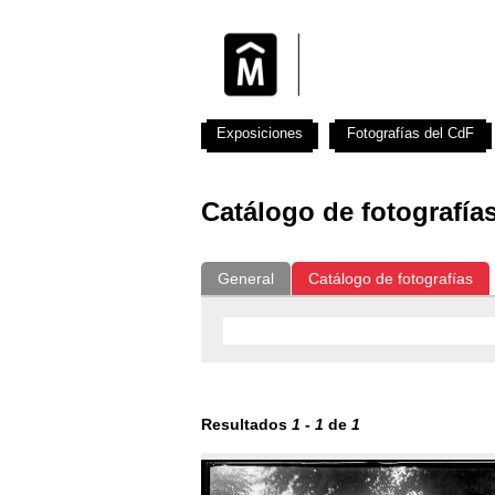
Exposiciones
Fotografías del CdF
Catálogo de fotografía
General
Catálogo de fotografías
Resultados
1
-
1
de
1