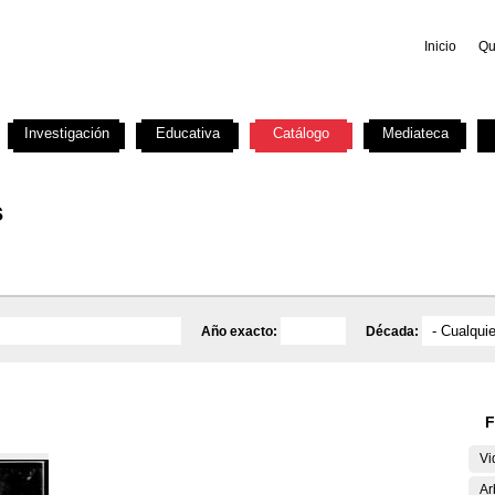
Inicio
Qu
Investigación
Educativa
Catálogo
Mediateca
s
Año exacto:
Década:
F
Vi
Ar