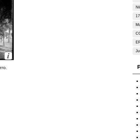
Ni
17
Mu
C
E
Ju
P
rro.