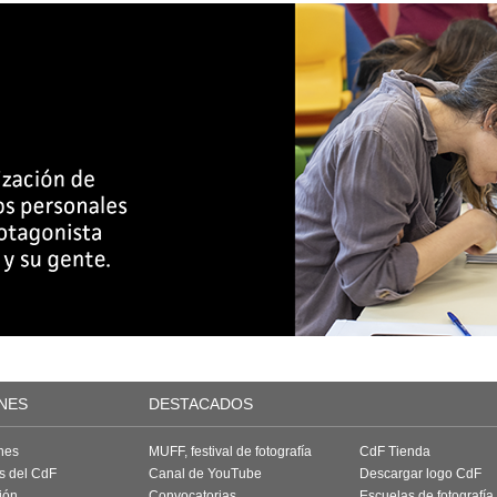
NES
DESTACADOS
nes
MUFF, festival de fotografía
CdF Tienda
as del CdF
Canal de YouTube
Descargar logo CdF
ión
Convocatorias
Escuelas de fotografía