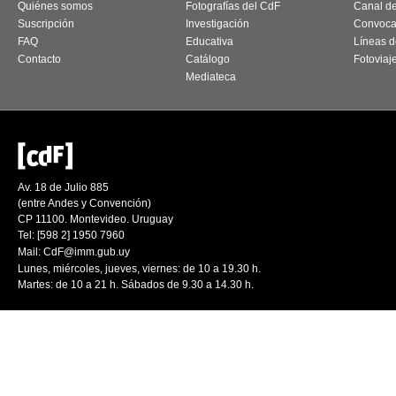
Quiénes somos
Fotografías del CdF
Canal d
Suscripción
Investigación
Convoca
FAQ
Educativa
Líneas d
Contacto
Catálogo
Fotoviaj
Mediateca
Av. 18 de Julio 885
(entre Andes y Convención)
CP 11100. Montevideo. Uruguay
Tel: [598 2] 1950 7960
Mail:
CdF@imm.gub.uy
Lunes, miércoles, jueves, viernes: de 10 a 19.30 h.
Martes: de 10 a 21 h. Sábados de 9.30 a 14.30 h.