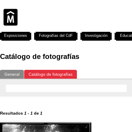
Exposiciones
Fotografías del CdF
Investigación
Educat
Catálogo de fotografías
General
Catálogo de fotografías
Resultados
1
-
1
de
1