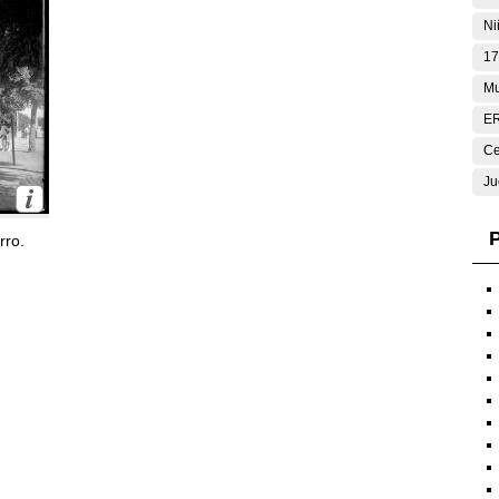
Ni
17
Mu
E
Ce
Ju
P
rro.