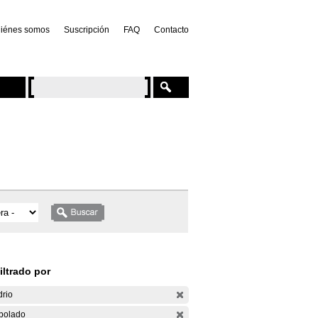
iénes somos
Suscripción
FAQ
Contacto
iltrado por
drio
bolado