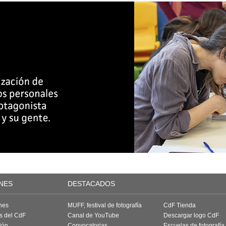
NES
DESTACADOS
nes
MUFF, festival de fotografía
CdF Tienda
as del CdF
Canal de YouTube
Descargar logo CdF
ión
Convocatorias
Escuelas de fotografía