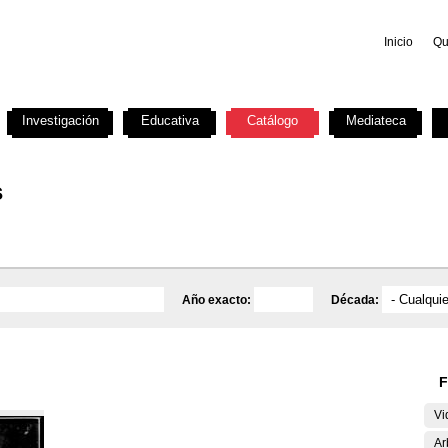
Inicio
Qu
Investigación
Educativa
Catálogo
Mediateca
s
Año exacto:
Década:
F
Vi
Ar