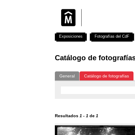
Exposiciones
Fotografías del CdF
Catálogo de fotografía
General
Catálogo de fotografías
Resultados
1
-
1
de
1