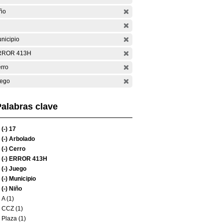
ño
nicipio
RROR 413H
rro
ego
alabras clave
(-)
17
(-)
Arbolado
(-)
Cerro
(-)
ERROR 413H
(-)
Juego
(-)
Municipio
(-)
Niño
A (1)
CCZ (1)
Plaza (1)