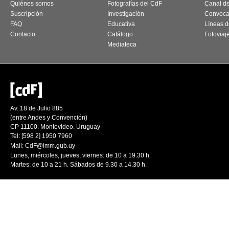
Quiénes somos
Fotografías del CdF
Canal d
Suscripción
Investigación
Convoca
FAQ
Educativa
Líneas d
Contacto
Catálogo
Fotoviaj
Mediateca
Av. 18 de Julio 885
(entre Andes y Convención)
CP 11100. Montevideo. Uruguay
Tel: [598 2] 1950 7960
Mail:
CdF@imm.gub.uy
Lunes, miércoles, jueves, viernes: de 10 a 19.30 h.
Martes: de 10 a 21 h. Sábados de 9.30 a 14.30 h.