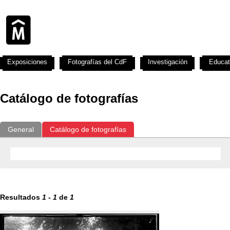
Exposiciones
Fotografías del CdF
Investigación
Educat
Catálogo de fotografías
General
Catálogo de fotografías
Resultados
1
-
1
de
1