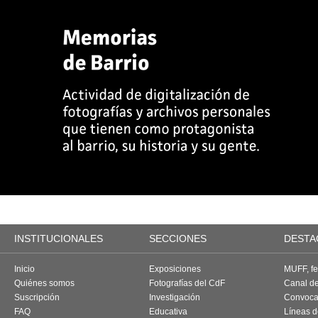
INSTITUCIONALES
SECCIONES
DESTA
Inicio
Exposiciones
MUFF, fes
Quiénes somos
Fotografías del CdF
Canal d
Suscripción
Investigación
Convoca
FAQ
Educativa
Líneas d