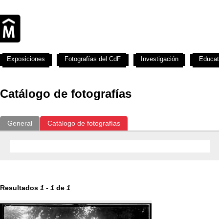
Exposiciones
Fotografías del CdF
Investigación
Educat
Catálogo de fotografías
General
Catálogo de fotografías
Resultados
1
-
1
de
1