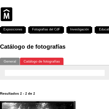
Exposiciones
Fotografías del CdF
Investigación
Educat
Catálogo de fotografías
General
Catálogo de fotografías
Resultados
1
-
1
de
1