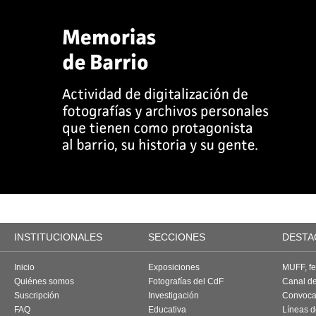
INSTITUCIONALES
SECCIONES
DESTA
Inicio
Exposiciones
MUFF, fes
Quiénes somos
Fotografías del CdF
Canal d
Suscripción
Investigación
Convoca
FAQ
Educativa
Líneas d