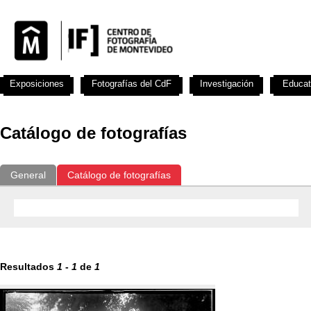
Exposiciones
Fotografías del CdF
Investigación
Educat
Catálogo de fotografías
General
Catálogo de fotografías
Resultados
1
-
1
de
1