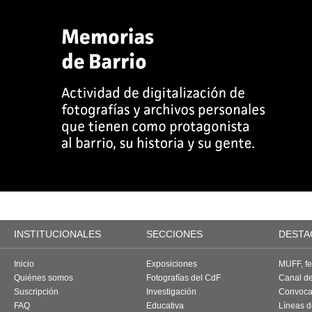
INSTITUCIONALES
SECCIONES
DESTA
Inicio
Exposiciones
MUFF, fes
Quiénes somos
Fotografías del CdF
Canal d
Suscripción
Investigación
Convoca
FAQ
Educativa
Líneas d