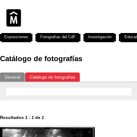
Exposiciones
Fotografías del CdF
Investigación
Educat
Catálogo de fotografías
General
Catálogo de fotografías
Resultados
1
-
1
de
1