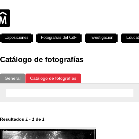
Exposiciones
Fotografías del CdF
Investigación
Educat
Catálogo de fotografías
General
Catálogo de fotografías
Resultados
1
-
1
de
1