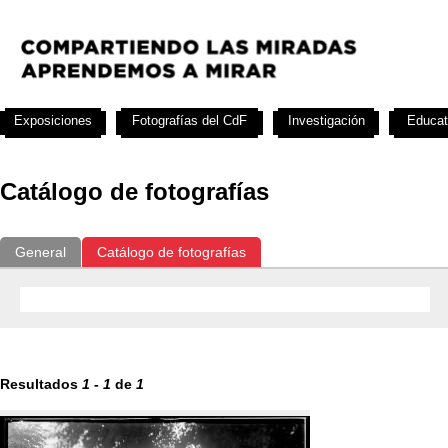
Exposiciones
Fotografías del CdF
Investigación
Educat
Catálogo de fotografías
General
Catálogo de fotografías
Resultados
1
-
1
de
1