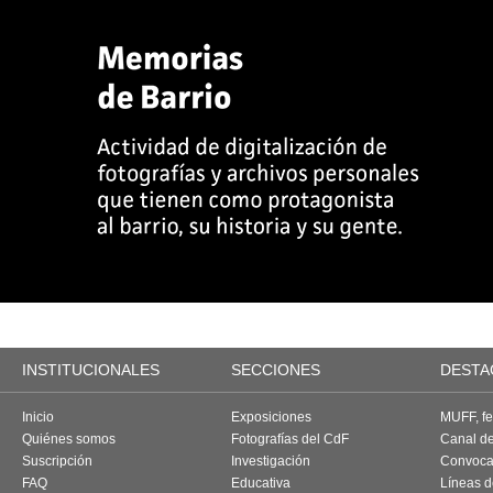
INSTITUCIONALES
SECCIONES
DESTA
Inicio
Exposiciones
MUFF, fes
Quiénes somos
Fotografías del CdF
Canal d
Suscripción
Investigación
Convoca
FAQ
Educativa
Líneas d