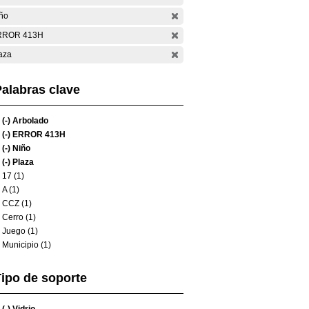
ño
RROR 413H
aza
alabras clave
(-)
Arbolado
(-)
ERROR 413H
(-)
Niño
(-)
Plaza
17 (1)
A (1)
CCZ (1)
Cerro (1)
Juego (1)
Municipio (1)
ipo de soporte