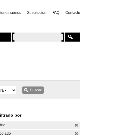
iénes somos
Suscripción
FAQ
Contacto
iltrado por
drio
bolado