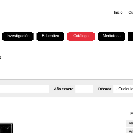
Inicio
Qu
Investigación
Educativa
Catálogo
Mediateca
s
Año exacto:
Década:
F
Vi
Ar