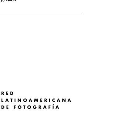
(-)
Vidrio