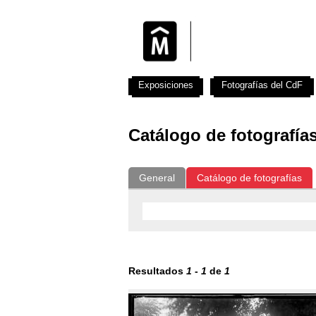
Exposiciones
Fotografías del CdF
Catálogo de fotografía
General
Catálogo de fotografías
Resultados
1
-
1
de
1