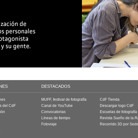
NES
DESTACADOS
nes
MUFF, festival de fotografía
CdF Tienda
as del CdF
Canal de YouTube
Descargar logo CdF
ión
Convocatorias
Escuelas de fotografía
Líneas de tiempo
Revista Sueño de la 
Fotoviaje
Recorrido 3D por Sed
a