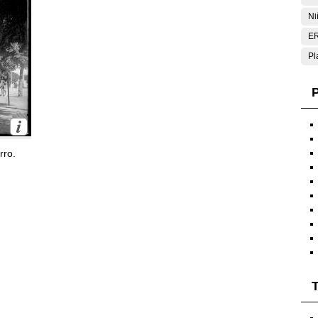
Ni
E
Pl
P
rro.
T