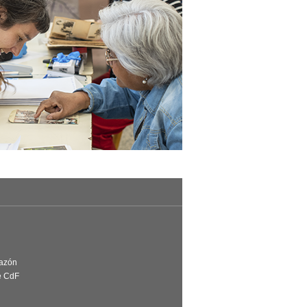
Razón
e CdF