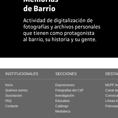
INSTITUCIONALES
SECCIONES
DESTA
Inicio
Exposiciones
MUFF, fes
Quiénes somos
Fotografías del CdF
Canal d
Suscripción
Investigación
Convoca
FAQ
Educativa
Líneas d
Contacto
Catálogo
Fotoviaj
Mediateca