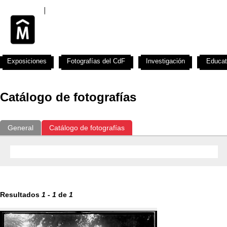
Exposiciones
Fotografías del CdF
Investigación
Educat
Catálogo de fotografías
General
Catálogo de fotografías
Resultados
1
-
1
de
1