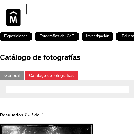
Exposiciones
Fotografías del CdF
Investigación
Educat
Catálogo de fotografías
General
Catálogo de fotografías
Resultados
1
-
1
de
1