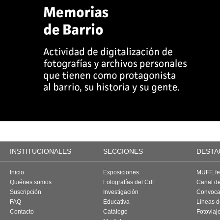
INSTITUCIONALES
SECCIONES
DESTA
Inicio
Exposiciones
MUFF, fes
Quiénes somos
Fotografías del CdF
Canal d
Suscripción
Investigación
Convoca
FAQ
Educativa
Líneas d
Contacto
Catálogo
Fotoviaj