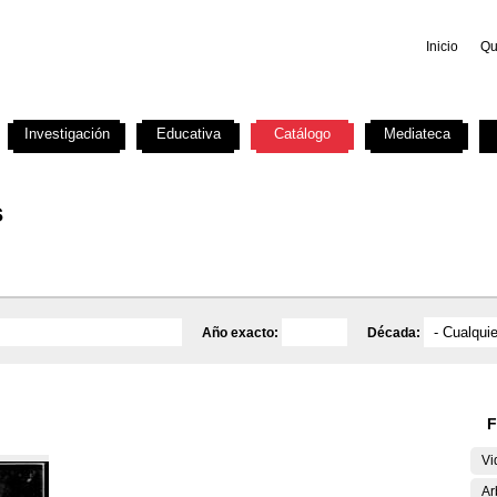
Inicio
Qu
Investigación
Educativa
Catálogo
Mediateca
s
Año exacto:
Década:
F
Vi
Ar