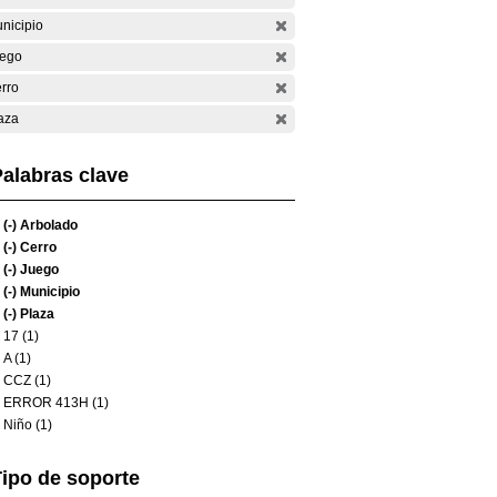
nicipio
ego
rro
aza
alabras clave
(-)
Arbolado
(-)
Cerro
(-)
Juego
(-)
Municipio
(-)
Plaza
17 (1)
A (1)
CCZ (1)
ERROR 413H (1)
Niño (1)
ipo de soporte