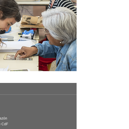
Razón
e CdF