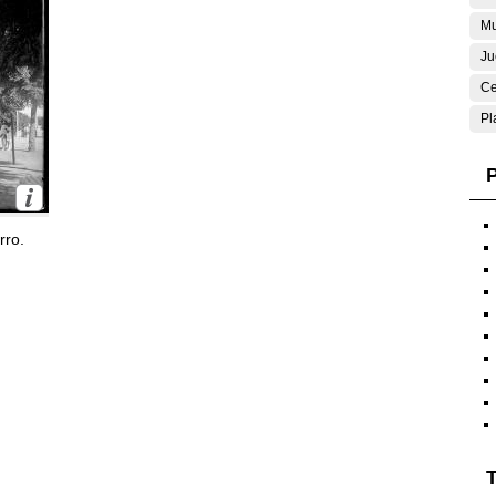
Mu
Ju
Ce
Pl
P
rro.
T