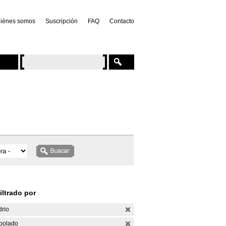
iénes somos
Suscripción
FAQ
Contacto
iltrado por
drio
bolado