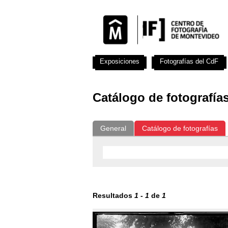
Exposiciones
Fotografías del CdF
Catálogo de fotografía
General
Catálogo de fotografías
Resultados
1
-
1
de
1