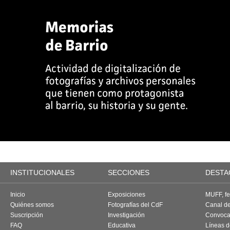
INSTITUCIONALES
SECCIONES
DESTA
Inicio
Exposiciones
MUFF, fes
Quiénes somos
Fotografías del CdF
Canal d
Suscripción
Investigación
Convoca
FAQ
Educativa
Líneas d