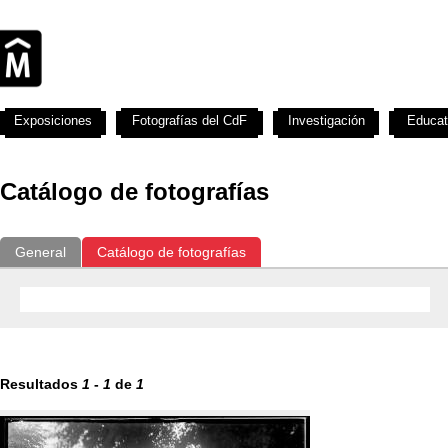
Exposiciones
Fotografías del CdF
Investigación
Educat
Catálogo de fotografías
General
Catálogo de fotografías
Resultados
1
-
1
de
1