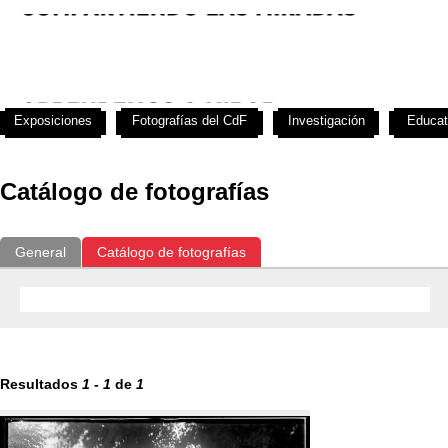
Exposiciones
Fotografías del CdF
Investigación
Educat
Catálogo de fotografías
General
Catálogo de fotografías
Resultados
1
-
1
de
1