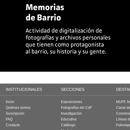
INSTITUCIONALES
SECCIONES
DESTA
Inicio
Exposiciones
MUFF, fes
Quiénes somos
Fotografías del CdF
Canal d
Suscripción
Investigación
Convoca
FAQ
Educativa
Líneas d
Contacto
Catálogo
Fotoviaj