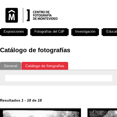
Exposiciones
Fotografías del CdF
Investigación
Educat
Catálogo de fotografías
General
Catálogo de fotografías
Resultados
1
-
18
de
18