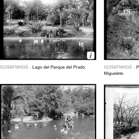
02268FMHGE -
Lago del Parque del Prado.
02266FMHGE -
P
Miguelete.