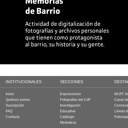
INSTITUCIONALES
SECCIONES
DESTA
Inicio
Exposiciones
MUFF, fes
Quiénes somos
Fotografías del CdF
Canal d
Suscripción
Investigación
Convoca
FAQ
Educativa
Líneas d
Contacto
Catálogo
Fotoviaj
Mediateca