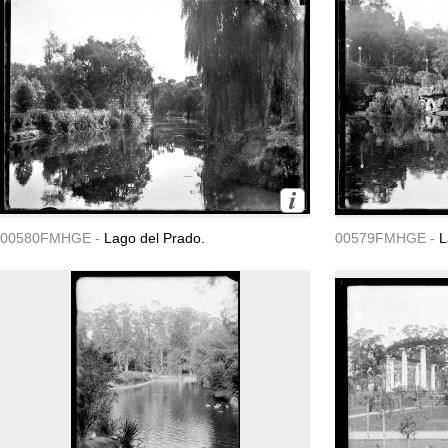
00580FMHGE -
Lago del Prado.
00579FMHGE -
L