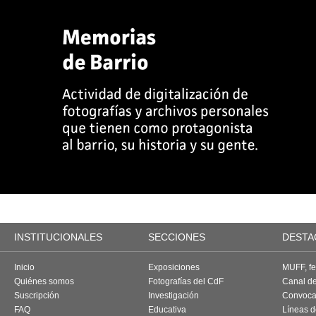
INSTITUCIONALES
SECCIONES
DESTA
Inicio
Exposiciones
MUFF, fes
Quiénes somos
Fotografías del CdF
Canal d
Suscripción
Investigación
Convoca
FAQ
Educativa
Líneas d