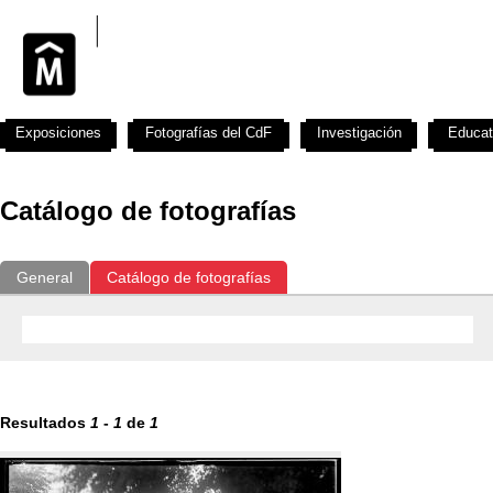
Exposiciones
Fotografías del CdF
Investigación
Educat
Catálogo de fotografías
General
Catálogo de fotografías
Resultados
1
-
1
de
1