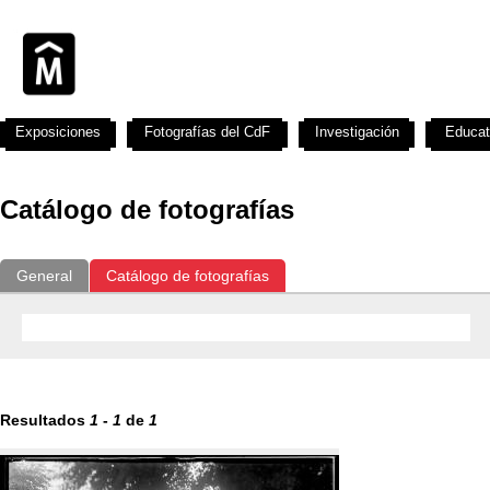
Exposiciones
Fotografías del CdF
Investigación
Educat
Catálogo de fotografías
General
Catálogo de fotografías
Resultados
1
-
1
de
1