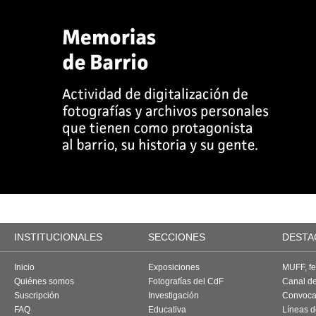
INSTITUCIONALES
SECCIONES
DESTA
Inicio
Exposiciones
MUFF, fes
Quiénes somos
Fotografías del CdF
Canal d
Suscripción
Investigación
Convoca
FAQ
Educativa
Líneas d