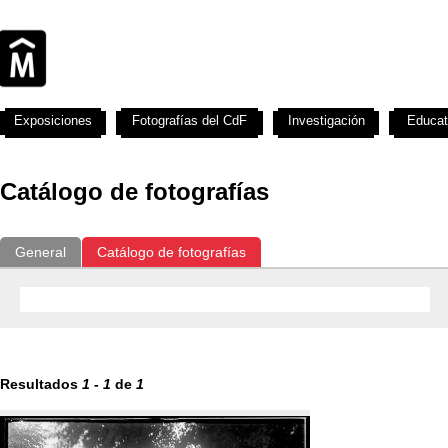
Exposiciones
Fotografías del CdF
Investigación
Educat
Catálogo de fotografías
General
Catálogo de fotografías
Resultados
1
-
1
de
1