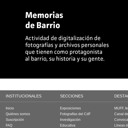
INSTITUCIONALES
SECCIONES
DESTA
Inicio
Exposiciones
MUFF, fes
Quiénes somos
Fotografías del CdF
Canal d
Suscripción
Investigación
Convoca
FAQ
Educativa
Líneas d