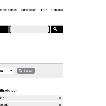
iénes somos
Suscripción
FAQ
Contacto
iltrado por
drio
bolado