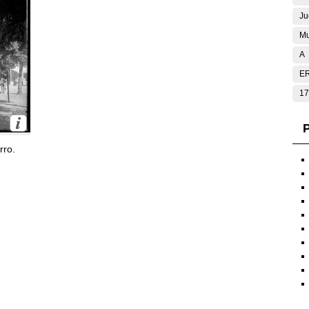
Ju
Mu
A
E
17
P
rro.