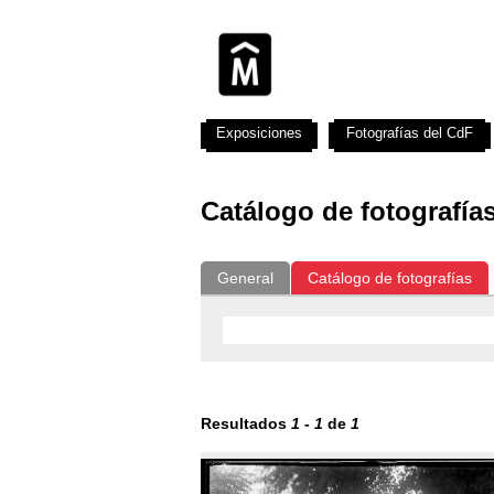
Exposiciones
Fotografías del CdF
Catálogo de fotografía
General
Catálogo de fotografías
Resultados
1
-
1
de
1