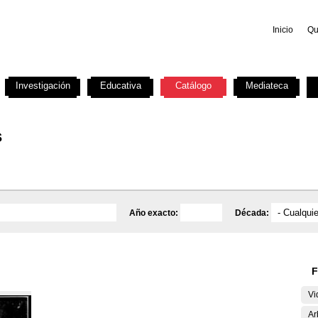
Inicio
Qu
Investigación
Educativa
Catálogo
Mediateca
s
Año exacto:
Década:
F
Vi
Ar