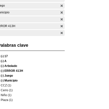
ego
nicipio
RROR 413H
alabras clave
(-)
17
(-)
A
(-)
Arbolado
(-)
ERROR 413H
(-)
Juego
(-)
Municipio
CCZ (1)
Cerro (1)
Niño (1)
Plaza (1)