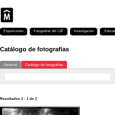
Exposiciones
Fotografías del CdF
Investigación
Educat
Catálogo de fotografías
General
Catálogo de fotografías
Resultados
1
-
1
de
1