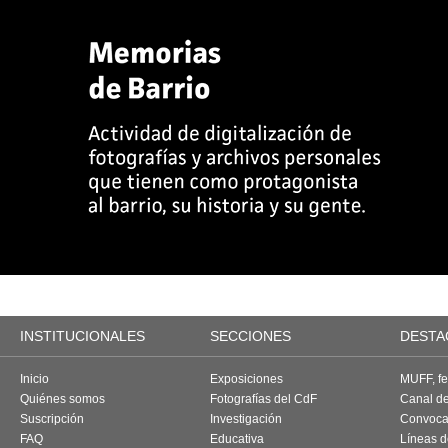
INSTITUCIONALES
SECCIONES
DESTA
Inicio
Exposiciones
MUFF, fes
Quiénes somos
Fotografías del CdF
Canal d
Suscripción
Investigación
Convoca
FAQ
Educativa
Líneas d