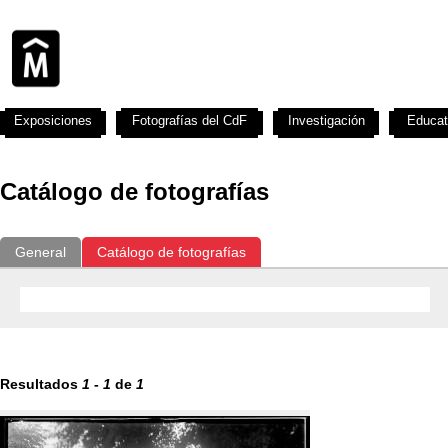
Exposiciones
Fotografías del CdF
Investigación
Educat
Catálogo de fotografías
General
Catálogo de fotografías
Resultados
1
-
1
de
1