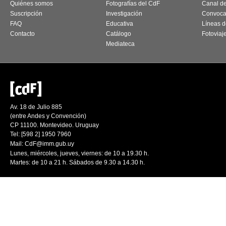
Quiénes somos
Fotografías del CdF
Canal d
Suscripción
Investigación
Convoca
FAQ
Educativa
Líneas d
Contacto
Catálogo
Fotoviaj
Mediateca
Av. 18 de Julio 885
(entre Andes y Convención)
CP 11100. Montevideo. Uruguay
Tel: [598 2] 1950 7960
Mail:
CdF@imm.gub.uy
Lunes, miércoles, jueves, viernes: de 10 a 19.30 h.
Martes: de 10 a 21 h. Sábados de 9.30 a 14.30 h.