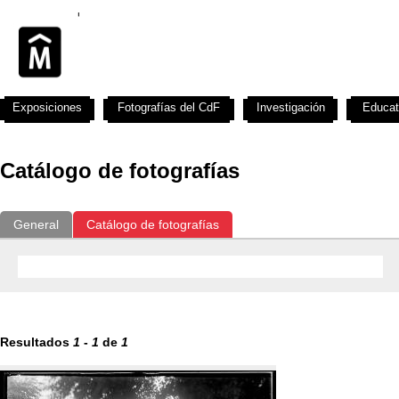
Exposiciones
Fotografías del CdF
Investigación
Educat
Catálogo de fotografías
General
Catálogo de fotografías
Resultados
1
-
1
de
1