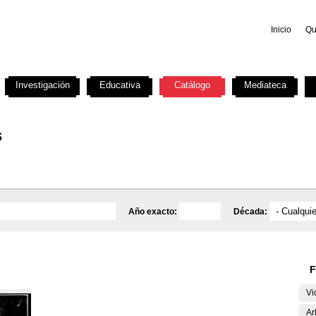
Inicio
Qu
Investigación
Educativa
Catálogo
Mediateca
s
Año exacto:
Década:
F
Vi
Ar