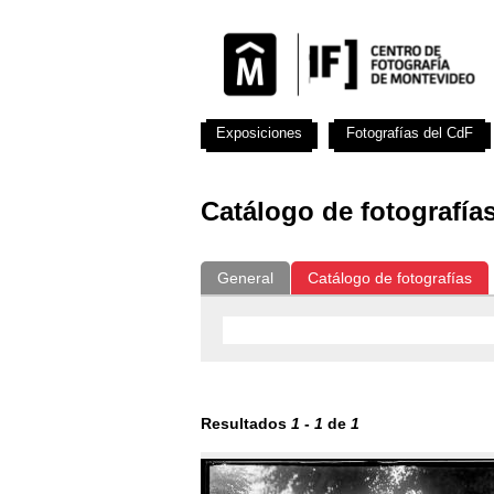
Exposiciones
Fotografías del CdF
Catálogo de fotografía
General
Catálogo de fotografías
Resultados
1
-
1
de
1