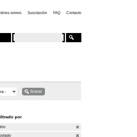
iénes somos
Suscripción
FAQ
Contacto
iltrado por
drio
bolado