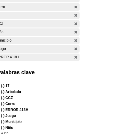
rro
CZ
ño
nicipio
ego
RROR 413H
alabras clave
(-)
17
(-)
Arbolado
(-)
CCZ
(-)
Cerro
(-)
ERROR 413H
(-)
Juego
(-)
Municipio
(-)
Niño
A (1)