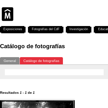
Exposiciones
Fotografías del CdF
Investigación
Educat
Catálogo de fotografías
General
Catálogo de fotografías
Resultados
1
-
1
de
1