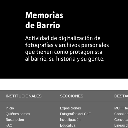
INSTITUCIONALES
SECCIONES
DESTA
Inicio
Exposiciones
MUFF, fes
Quiénes somos
Fotografías del CdF
Canal d
Suscripción
Investigación
Convoca
FAQ
Educativa
Líneas d