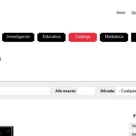
Inicio
Qu
Investigación
Educativa
Catálogo
Mediateca
s
Año exacto:
Década:
F
Vi
Ar