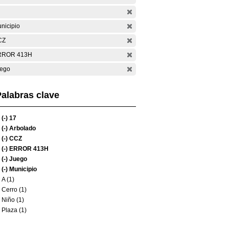
nicipio
CZ
RROR 413H
ego
alabras clave
(-)
17
(-)
Arbolado
(-)
CCZ
(-)
ERROR 413H
(-)
Juego
(-)
Municipio
A (1)
Cerro (1)
Niño (1)
Plaza (1)