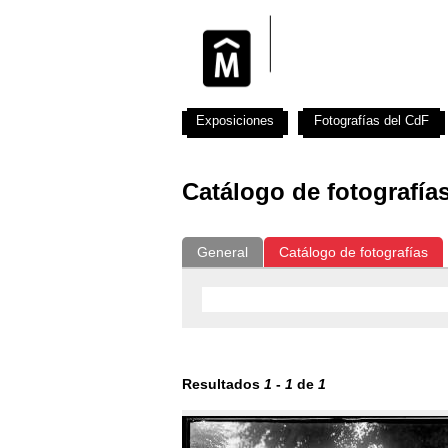
Exposiciones
Fotografías del CdF
Catálogo de fotografía
General
Catálogo de fotografías
Resultados
1
-
1
de
1