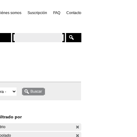
iénes somos
Suscripción
FAQ
Contacto
iltrado por
drio
bolado