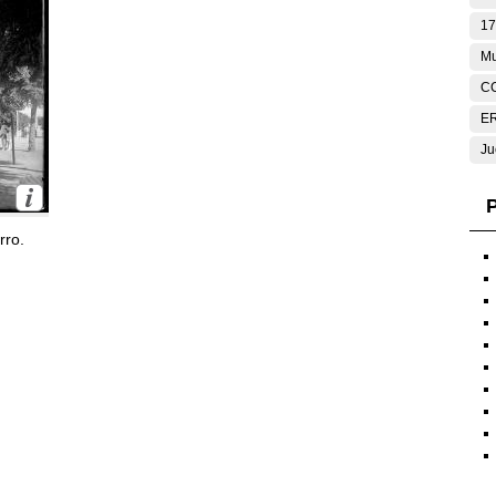
17
Mu
C
E
Ju
P
rro.